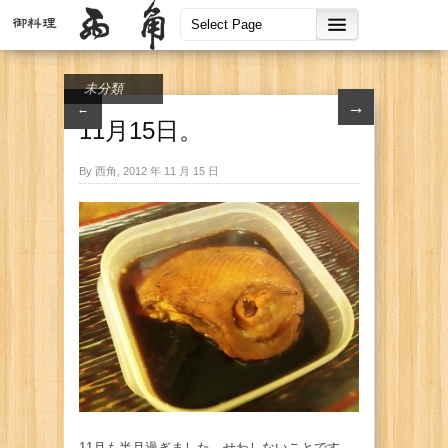
未分類
→
←
11月15日。
By 西角, 2012 年 11 月 15 日
11月も半月過ぎました。せわしないことです