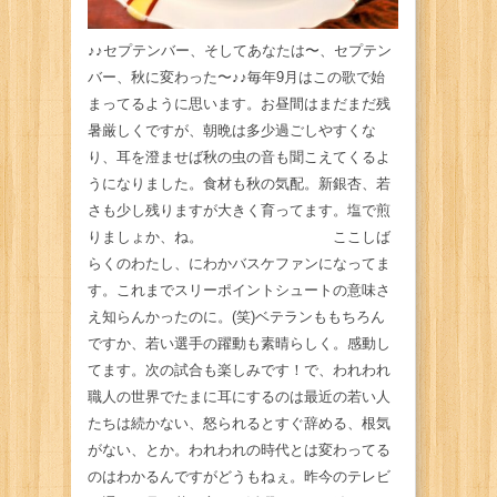
♪♪セプテンバー、そしてあなたは〜、セプテン
バー、秋に変わった〜♪♪毎年9月はこの歌で始
まってるように思います。お昼間はまだまだ残
暑厳しくですが、朝晩は多少過ごしやすくな
り、耳を澄ませば秋の虫の音も聞こえてくるよ
うになりました。食材も秋の気配。新銀杏、若
さも少し残りますが大きく育ってます。塩で煎
りましょか、ね。 ここしば
らくのわたし、にわかバスケファンになってま
す。これまでスリーポイントシュートの意味さ
え知らんかったのに。(笑)ベテランももちろん
ですか、若い選手の躍動も素晴らしく。感動し
てます。次の試合も楽しみです！で、われわれ
職人の世界でたまに耳にするのは最近の若い人
たちは続かない、怒られるとすぐ辞める、根気
がない、とか。われわれの時代とは変わってる
のはわかるんですがどうもねぇ。昨今のテレビ