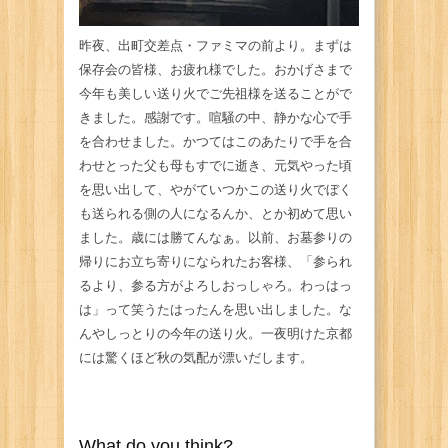
昨夜、出町交差点・ファミマの前より。まずは
保存会の皆様、お疲れ様でした。おかげさまで
今年も美しい送り火でご先祖様を送ることがで
きました。感謝です。喧騒の中、静かな心で手
を合わせました。かつてはこのあたりで手を合
わせとった父も母もすでに逝き、元気やった頃
を思い出して、やがていつかこの送り火でぼく
も送られる側の人になるんか、とか初めて思い
ました。歳には勝てんなぁ。以前、お墓参りの
帰りにお立ち寄りになられたお客様、「参られ
るより、参る方がよろしおっしゃろ。わっはっ
は」って笑うたはったんを思い出しました。な
んやしっとりの今年の送り火。一夜明けた京都
には驚くほど秋の気配が漂いだします。
What do you think?