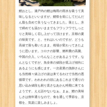
鱧おとし。瀬戸内の鱧は梅雨の雨水を吸うて美
味しなるといいますが、鱧祭を前にしてだんだ
ん脂も含めて良うなってきました。落とし、氷
で締めても温かいままでもフワッフワでしっと
りと美味しく召し上がって頂けます。京都の夏
の味覚です。と、それはいいのですが、どうも
高値で落ち着いたまま、相場が変わってきたよ
うに思います。コロナの影響、燃料費の高騰、
中国の介入、いろんなことがあるようです。な
んとなくですが、魚全体の値段が底上げ傾向に
あるようにも感じます。一次産業の漁師さんに
も当然種々値上げの波は来てるわけで当然の悪
循環です。われわれの頭にあるこれまで通りの
思い込み値段も刷り直さなあかん時期に来てる
ようです。ええ話やないなぁ。まぁ、鱧の美味
しさは例年通りなので、食を通して季節を、京
都を、気楽に楽しみましょ。