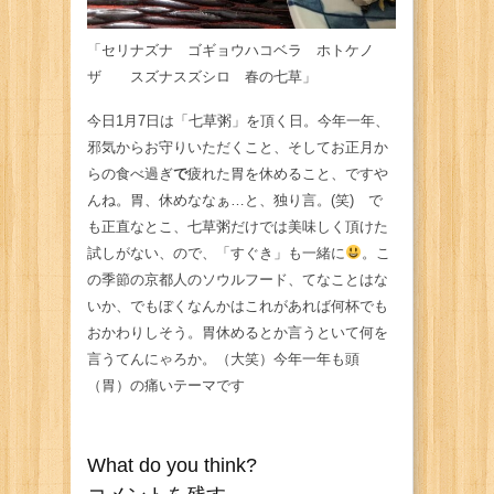
「セリナズナ ゴギョウハコベラ ホトケノ
ザ スズナスズシロ 春の七草」
今日1月7日は「七草粥」を頂く日。今年一年、
邪気からお守りいただくこと、そしてお正月か
らの食べ過ぎ
で
疲れた胃を休めること、ですや
んね。胃、休めななぁ…と、独り言。(笑) で
も正直なとこ、七草粥だけでは美味しく頂けた
試しがない、ので、「すぐき」も一緒に
。こ
の季節の京都人のソウルフード、てなことはな
いか、でもぼくなんかはこれがあれば何杯でも
おかわりしそう。胃休めるとか言うといて何を
言うてんにゃろか。（大笑）今年一年も頭
（胃）の痛いテーマです
What do you think?