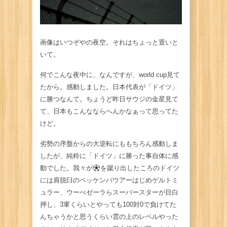
画像はいつぞやの夜空。それはちょっと置いと
いて。
何でこんな夜中に、なんですが、world cup見て
たから。感動しました。日本代表が「ドイツ」
に勝つなんて。ちょうど昨日サウジの金星見て
て、日本もこんなならへんかなぁって思ってた
けど。
劣勢の序盤からの大逆転にももちろん感動しま
したが、純粋に「ドイツ」に勝った事自体に感
動でした。我々が
を蹴り出したころのドイツ
には肩脱臼のベッケンバウアーはじめゲルトミ
ュラー、ウーべゼーラらスーパースターが目白
押し、3軍くらいとやっても100対0で負けてた
んちゃうかと思うくらい雲の上のレベルやった