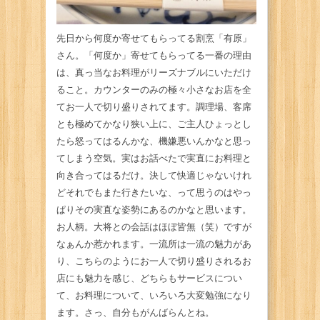
先日から何度か寄せてもらってる割烹「
有原」
さん。「
何度か」寄せてもらってる一番の理由
は、真っ当なお料理がリーズナブルにいただけ
ること。カウンターのみの極々小さなお店を全
てお一人で切り盛りされてます。調理場、客席
とも極めてかなり狭い上に、ご主人ひょっとし
たら怒ってはるんかな、機嫌悪いんかなと思っ
てしまう空気。実はお話べたで実直にお料理と
向き合ってはるだけ。決して快適じゃないけれ
どそれでもまた行きたいな、って思うのはやっ
ぱりその実直な姿勢にあるのかなと思います。
お人柄。大将との会話はほぼ皆無（笑）ですが
なぁんか惹かれます。一流所は一流の魅力があ
り、こちらのようにお一人で切り盛りされるお
店にも魅力を感じ、どちらもサービスについ
て、お料理について、いろいろ大変勉強になり
ます。さっ、自分もがんばらんとね。