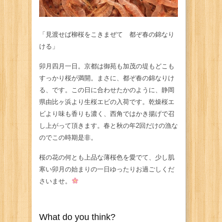
「見渡せば柳桜をこきまぜて 都ぞ春の錦なり
ける」
卯月四月一日。京都は御苑も加茂の堤もどこも
すっかり桜が満開。まさに、都ぞ春の錦なりけ
る、です。この日に合わせたかのように、静岡
県由比ヶ浜より生桜エビの入荷です。乾燥桜エ
ビより味も香りも濃く、西角ではかき揚げで召
し上がって頂きます。春と秋の年2回だけの漁な
のでこの時期是非。
桜の花の何とも上品な薄桜色を愛でて、少し肌
寒い卯月の始まりの一日ゆったりお過ごしくだ
さいませ。
What do you think?