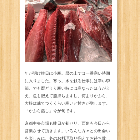
年が明け昨日は小寒。暦の上では一番寒い時期
に入りました。寒っ。水を触る仕事には辛い季
節、でも暦どうり寒い時には寒なったほうがえ
え、魚も肥えて脂持ちますし、何よりかぶら、
大根は凍てつくくらい寒いと甘さが増します。
「かぶら蒸し」今が旬です。
京都中央市場も昨日が初セリ、西角も今日から
営業させて頂きます。いろんな方々との出会い
を楽しみに、冬のお料理取り揃えてお待ち致し