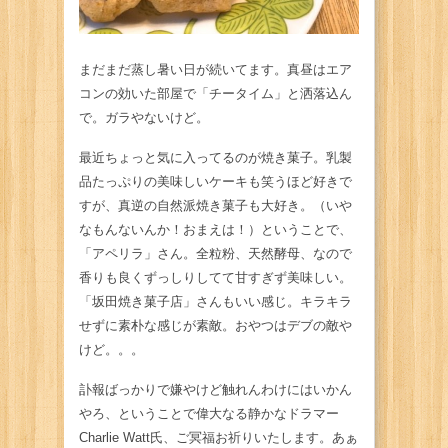
まだまだ蒸し暑い日が続いてます。真昼はエア
コンの効いた部屋で「チータイム」と洒落込ん
で。ガラやないけど。
最近ちょっと気に入ってるのが焼き菓子。乳製
品たっぷりの美味しいケーキも笑うほど好きで
すが、真逆の自然派焼き菓子も大好き。（いや
なもんないんか！おまえは！）ということで、
「アペリラ」さん。全粒粉、天然酵母、なので
香りも良くずっしりしてて甘すぎず美味しい。
「坂田焼き菓子店」さんもいい感じ。キラキラ
せずに素朴な感じが素敵。おやつはデブの敵や
けど。。。
訃報ばっかりで嫌やけど触れんわけにはいかん
やろ、ということで偉大なる静かなドラマー
Charlie Watt氏、ご冥福お祈りいたします。あぁ