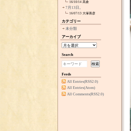
16/10/14
高倉
7月13日。
16/07/13
大塚善彦
カテゴリー
未分類
アーカイブ
Search
検索
Feeds
All Entries(RSS2.0)
All Entries(Atom)
All Comments(RSS2.0)