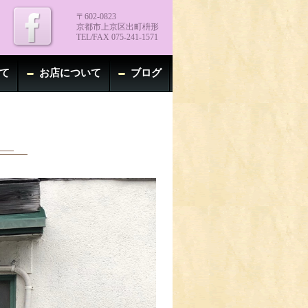
〒602-0823
京都市上京区出町枡形
TEL/FAX 075-241-1571
て
お店について
ブログ