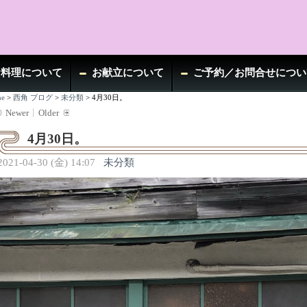
お料理について
お献立について
ご予約／お問合せについ
e
>
西角 ブログ
>
未分類
>
4月30日。
Newer
Older
4月30日。
2021-04-30 (金) 14:07
未分類