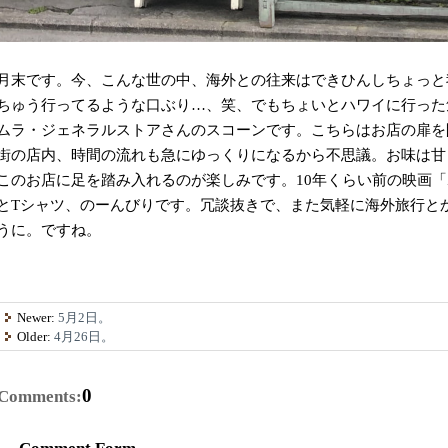
月末です。今、こんな世の中、海外との往来はできひんしちょっと
ちゅう行ってるような口ぶり…、笑、でもちょいとハワイに行った
ムラ・ジェネラルストアさんのスコーンです。こちらはお店の扉を
街の店内、時間の流れも急にゆっくりになるから不思議。お味は甘
このお店に足を踏み入れるのが楽しみです。10年くらい前の映画
とTシャツ、のーんびりです。冗談抜きで、また気軽に海外旅行と
うに。ですね。
Newer:
5月2日。
Older:
4月26日。
0
Comments: