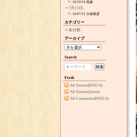
16/10/14
高倉
7月13日。
16/07/13
大塚善彦
カテゴリー
未分類
アーカイブ
Search
検索
Feeds
All Entries(RSS2.0)
All Entries(Atom)
All Comments(RSS2.0)