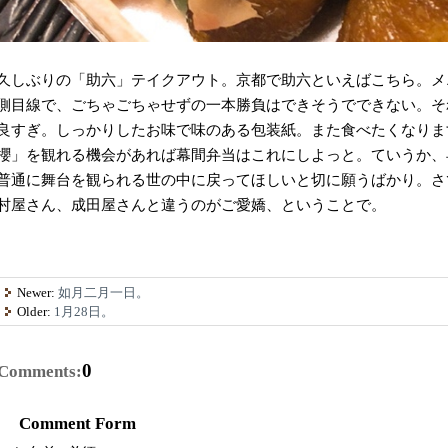
久しぶりの「助六」テイクアウト。京都で助六といえばこちら。メ
側目線で、ごちゃごちゃせずの一本勝負はできそうでできない。そ
良すぎ。しっかりしたお味で味のある包装紙。また食べたくなりま
櫻」を観れる機会があれば幕間弁当はこれにしよっと。ていうか、
普通に舞台を観られる世の中に戻ってほしいと切に願うばかり。さ
村屋さん、成田屋さんと違うのがご愛嬌、ということで。
Newer:
如月二月一日。
Older:
1月28日。
0
Comments:
Comment Form