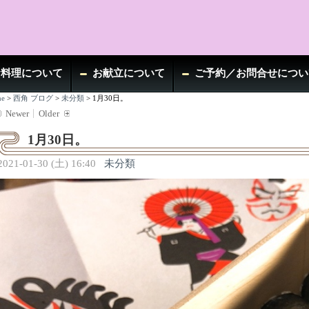
お料理について
お献立について
ご予約／お問合せについ
e
>
西角 ブログ
>
未分類
>
1月30日。
Newer
Older
1月30日。
2021-01-30 (土) 16:40
未分類