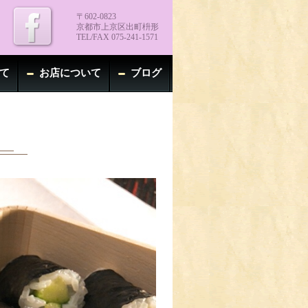
〒602-0823
京都市上京区出町枡形
TEL/FAX 075-241-1571
て
お店について
ブログ