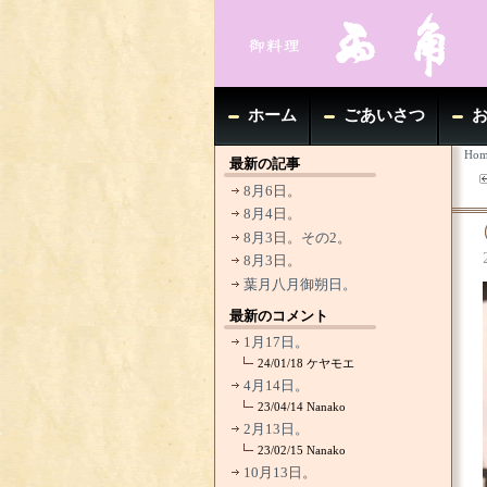
ホーム
ごあいさつ
Hom
最新の記事
8月6日。
8月4日。
8月3日。その2。
8月3日。
葉月八月御朔日。
最新のコメント
1月17日。
24/01/18
ケヤモエ
4月14日。
23/04/14
Nanako
2月13日。
23/02/15
Nanako
10月13日。