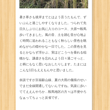
暑さ寒さも彼岸までとはよう言うたもんで、ず
いぶんと過ごしやすくなりました。つられて先
日久しぶりにお気に入りのコース、大原〜鞍馬
歩いてきました。風の音、土を踏む音が心地よ
く時間に追われることもなく秋らしい景色を眺
めながらの穏やかな一日でした。この景色を見
るとかならず浮かぶ、実ほどこうべを垂れる稲
穂かな。謙虚さを忘れんよう日々過ごそっと、
と柄にもなく思いなおしたりします。たまには
こんな1日もええもんやと思いました。
余談ですが京福叡山線、夏の大雨の傷痕のせい
でまだ全線開通してないんですね。気楽に歩い
ててええんやろか…鞍馬地区の方々は不便やろ
なぁってちょっと反省です。