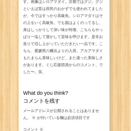
す。画像はシロアマダイ。京都ではグジ。グジ
といえば昔は庶民のおかずでも使われてました
が、今ではすっかり高級魚。シロアマダイはそ
の上をいく高級魚、でも脂はよくのってるし、
身はしっかりして深い味が特徴、こちらもやっ
ぱり一塩して寝かして旨味を呼びます。是非お
造りで召し上がっていただきたい一品です。こ
ちら、愛媛県八幡浜よりの入荷。アカアマダイ
もたまらん美味しいけど、また違った美味しさ
があります。ぐじ応援団員からのコメント、で
した〜。笑。
What do you think?
コメントを残す
メールアドレスが公開されることはありませ
ん。
※
が付いている欄は必須項目です
コメント
※