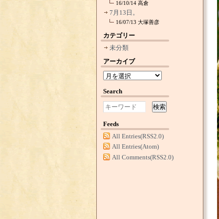
16/10/14
高倉
7月13日。
16/07/13
大塚善彦
カテゴリー
未分類
アーカイブ
Search
検索
Feeds
All Entries(RSS2.0)
All Entries(Atom)
All Comments(RSS2.0)