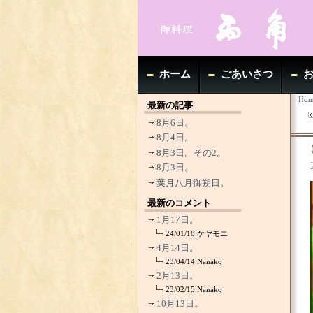
ホーム
ごあいさつ
Hom
最新の記事
8月6日。
8月4日。
8月3日。その2。
8月3日。
葉月八月御朔日。
最新のコメント
1月17日。
24/01/18
ケヤモエ
4月14日。
23/04/14
Nanako
2月13日。
23/02/15
Nanako
10月13日。