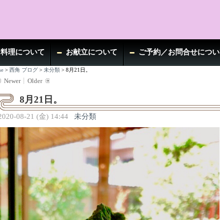
お料理について
お献立について
ご予約／お問合せについ
e
>
西角 ブログ
>
未分類
>
8月21日。
Newer
Older
8月21日。
2020-08-21 (金) 14:44
未分類