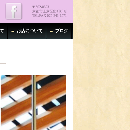
〒602-0823
京都市上京区出町枡形
TEL/FAX 075-241-1571
て
お店について
ブログ