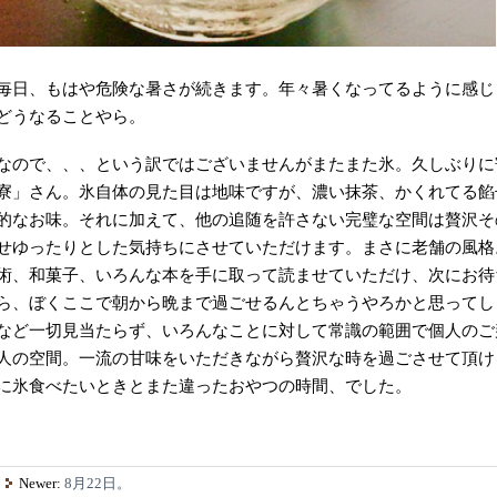
毎日、もはや危険な暑さが続きます。年々暑くなってるように感じ
どうなることやら。
なので、、、という訳ではございませんがまたまた氷。久しぶりに
寮」さん。氷自体の見た目は地味ですが、濃い抹茶、かくれてる餡
的なお味。それに加えて、他の追随を許さない完璧な空間は贅沢そ
せゆったりとした気持ちにさせていただけます。まさに老舗の風格
術、和菓子、いろんな本を手に取って読ませていただけ、次にお待
ら、ぼくここで朝から晩まで過ごせるんとちゃうやろかと思ってし
など一切見当たらず、いろんなことに対して常識の範囲で個人のご
人の空間。一流の甘味をいただきながら贅沢な時を過ごさせて頂け
に氷食べたいときとまた違ったおやつの時間、でした。
Newer:
8月22日。