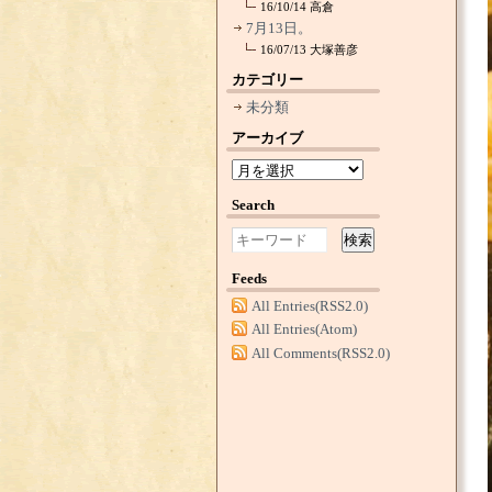
16/10/14
高倉
7月13日。
16/07/13
大塚善彦
カテゴリー
未分類
アーカイブ
Search
検索
Feeds
All Entries(RSS2.0)
All Entries(Atom)
All Comments(RSS2.0)