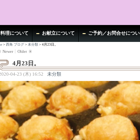
お料理について
お献立について
ご予約／お問合せについ
e
>
西角 ブログ
>
未分類
>
4月23日。
Newer
Older
4月23日。
2020-04-23 (木) 16:52
未分類