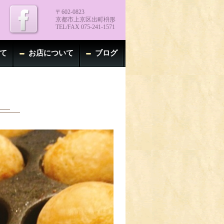
〒602-0823
京都市上京区出町枡形
TEL/FAX 075-241-1571
て
お店について
ブログ