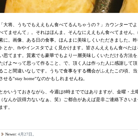
「大将、うちでもええもん食べてるんちゃうの？」カウンターでよ
べてませんて」。それはほんま。そんなにええもん食べてません、
素に。画像、ある日の食事。ほんまに美味しくいただきました。昨
トとか、fbやインスタでよく見かけます。皆さんええもん食べた
い思てます。質素でも豪華でもより一層美味しくいただける方法を
たげよ〜って思って作ること、で、頂く人は作った人に感謝して頂
ること間違いなしです。うちで食事をする機会がふえたこの頃、当
させる”stay home”なのかもしれませんね。
とかいうておきながら、今週は8時までではありますが、金曜・土
（なんか説得力ないなぁ、笑）ご都合があえば是非ご連絡下さいま
ます。
Newer:
4月27日。