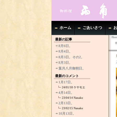
ホーム
ごあいさつ
Hom
最新の記事
8月6日。
8月4日。
8月3日。その2。
8月3日。
葉月八月御朔日。
最新のコメント
1月17日。
24/01/18
ケヤモエ
4月14日。
23/04/14
Nanako
2月13日。
23/02/15
Nanako
10月13日。