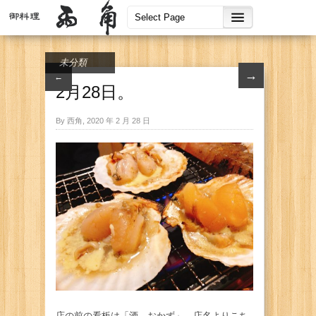
未分類
→
←
2月28日。
By 西角, 2020 年 2 月 28 日
店の前の看板は「酒 おかず」。店名よりこち