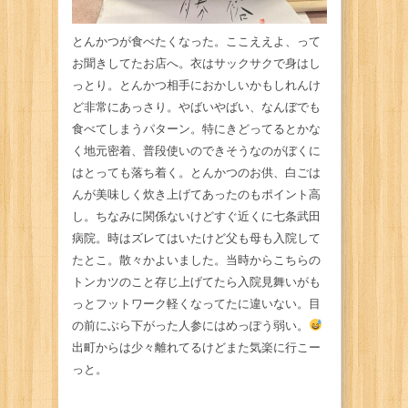
とんかつが食べたくなった。ここええよ、って
お聞きしてたお店へ。衣はサックサクで身はし
っとり。とんかつ相手におかしいかもしれんけ
ど非常にあっさり。やばいやばい、なんぼでも
食べてしまうパターン。特にきどってるとかな
く地元密着、普段使いのできそうなのがぼくに
はとっても落ち着く。とんかつのお供、白ごは
んが美味しく炊き上げてあったのもポイント高
し。ちなみに関係ないけどすぐ近くに七条武田
病院。時はズレてはいたけど父も母も入院して
たとこ。散々かよいました。当時からこちらの
トンカツのこと存じ上げてたら入院見舞いがも
っとフットワーク軽くなってたに違いない。目
の前にぶら下がった人参にはめっぽう弱い。
出町からは少々離れてるけどまた気楽に行こー
っと。