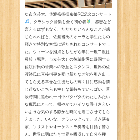
＠市立芸大。佐渡裕指揮京都RC記念コンサート
。クラシック音楽も全く初心者
、感想など
言えるはずもなく、ただただいろんなことが感
じられればと。佐渡裕氏のオーラと学生たちの
輝きで特別な空気に満たされたコンサートでし
た。ウィーンを拠点としながら年に一度二度は
母校（堀音、市立芸大）の後輩指導に帰国する
佐渡裕氏の音楽への敬意とスタンス、世界の佐
渡裕氏に直接指導を受け新たな才能を引き出し
てもらえる幸せな生徒たちの輝く目に感動を禁
じ得ないこちらも幸せな気持ちでいっぱい。普
段時間に追われ一日中バタバタのわたしみたい
な庶民にとって、穏やかでハイソな香りさえい
いような気のする静かな時間を過ごさせてもら
えました。いいな、クラシックって。若き演奏
家、ソリストやオーケストラ奏者を目指す皆さ
ん、世界に羽ばたき世界を吸収して自分を極