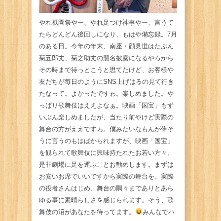
やれ祇園祭やー、やれ足つけ神事やー、言うて
たらどんどん後回しになり、もはや備忘録。7月
のある日。今年の年末、南座・顔見世はたぶん
菊五郎丈、菊之助丈の襲名披露になるやろから
その時まで待っとこうと思てたけど、お客様や
友だちが毎日のようにSNS上げはるの見て行き
たなって。よかったですゎ。楽しめました。や
っぱり歌舞伎はええよなぁ。映画「国宝」もず
いぶん楽しめましたが、当たり前やけど実際の
舞台の方がええですゎ。僕みたいなもんが偉そ
うに言うのもはばかられますが、映画「国宝」
を観られて歌舞伎に興味持たれたお若い方々、
是非劇場に足を運ぶことお勧めします。まずは
お安いお席でいいですから実際の舞台を。実際
の役者さんはじめ、舞台の隅々までありとあら
ゆる事に素晴らしさを感じられます。そう、歌
舞伎の沼があなたを待ってます。
みんなでハ