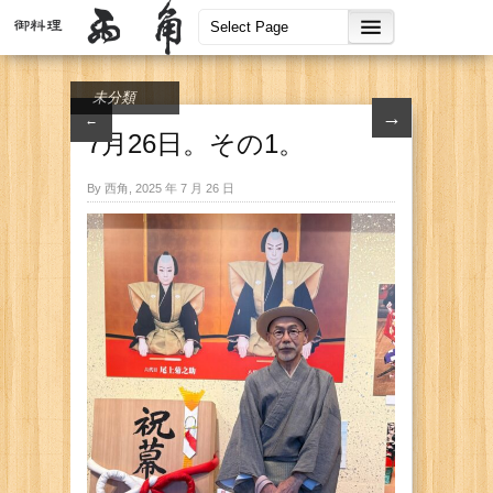
未分類
→
←
7月26日。その1。
By 西角, 2025 年 7 月 26 日