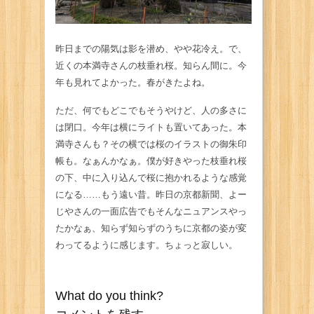
昨日までの陽気は影を潜め、やや花冷え。で、
近くの本満寺さんの枝垂れ桜。知らん間に。今
年も見れてよかった。春がきたよね。
ただ、何でもどこでもそうやけど、人の多さに
は閉口。今年は横にライトも置いてあった。本
満寺さんも？その横では桜のイラストの御朱印
帳も。なぁんかなぁ。僕が好きやった枝垂れ桜
の下、中に入り込んで桜に抱かれるような感覚
になる……もう遠い昔。昨日の京都新聞、よー
じやさんの一面広告でもそんなニュアンスやっ
たかなぁ、知らず知らずのうちに京都の姿が変
わってるように感じます。ちょっと寂しい。
What do you think?