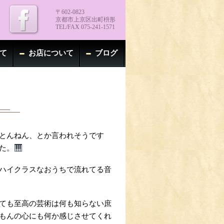
〒602-0823
京都市上京区出町枡形
TEL/FAX 075-241-1571
て
お店について
ブログ
とんねん、とか言われそうです
た。
ハイクラスなおうちで流れてる音
ても至高の芸術は何も知らない庶
もんの心にも何か感じさせてくれ