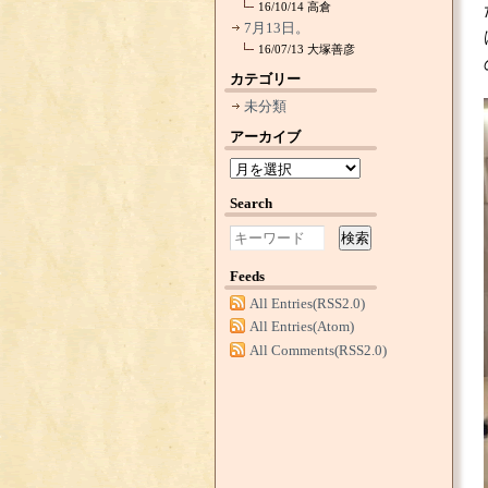
16/10/14
高倉
7月13日。
16/07/13
大塚善彦
カテゴリー
未分類
アーカイブ
Search
検索
Feeds
All Entries(RSS2.0)
All Entries(Atom)
All Comments(RSS2.0)