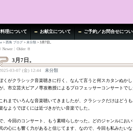
お料理について
お献立について
ご予約／お問合せについ
e
>
西角 ブログ
>
未分類
>
3月7日。
Newer
Older
3月7日。
2025-03-07 (金) 12:44
未分類
ぼくがクラシック音楽聴きに行く、なんて言うと何スカタンぬかし
が。市立芸大ピアノ専攻教授によるプロフェッサーコンサートでし
これまでいろんな音楽聴いてきましたが、クラシックだけはどうも
楽なようでぼくには近づきがたい音楽でした。
で、今回のコンサート、もう素晴らしかった。どのジャンルにおい
民の心にも響く力があると信じてます、なので、今回も私みたいな