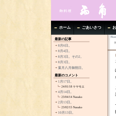
ホーム
ごあいさつ
Hom
最新の記事
8月6日。
8月4日。
8月3日。その2。
8月3日。
葉月八月御朔日。
最新のコメント
1月17日。
24/01/18
ケヤモエ
4月14日。
23/04/14
Nanako
2月13日。
23/02/15
Nanako
10月13日。