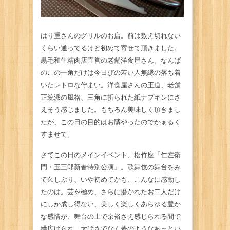
はり重さんのグリルのお店。前は数え切れない
くらい通ってるけど初めて寄せて頂きました。
黒毛和牛精肉店直営の老舗洋食屋さん。なんば
のこの一角だけは今日びの若い人無縁の落ち着
いたレトロな佇まい。洋食屋さんの王道、老舗
正統派の風格、三角に折られた紙ナプキンにさ
えそう感じました。もちろん美味しく頂きまし
たが、この日の目的はお隣やったのでかぁるく
すませて。
さてこの日のメインイベント、松竹座「仁左衛
門・玉三郎新春特別公演」。歌舞伎の舞台をみ
て久しぶり、いや初めてかも、こんなに感動し
たのは。芸を極め、さらに磨かれたお二人だけ
にしか成し得ない、美しく楽しくあらゆる豊か
な感情が、舞台の上で余裕さえ感じられる間で
繰広げられ、大げさでなく夢のようなあっとい