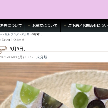
お料理について
お献立について
ご予約／お問合せについ
e
>
西角 ブログ
>
未分類
>
9月9日。
Newer
Older
9月9日。
2024-09-09 (月) 13:42
未分類