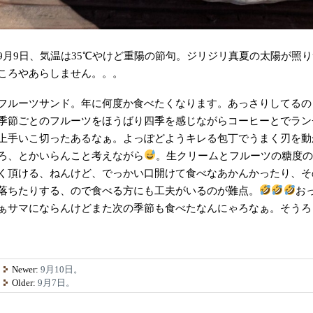
9月9日、気温は35℃やけど重陽の節句。ジリジリ真夏の太陽が照
ころやあらしません。。。
フルーツサンド。年に何度か食べたくなります。あっさりしてるの
季節ごとのフルーツをほうばり四季を感じながらコーヒーとでラン
上手いこ切ったあるなぁ。よっぽどようキレる包丁でうまく刃を動
ろ、とかいらんこと考えながら
。生クリームとフルーツの糖度
く頂ける、ねんけど、でっかい口開けて食べなあかんかったり、そ
落ちたりする、ので食べる方にも工夫がいるのが難点。
お
ぁサマにならんけどまた次の季節も食べたなんにゃろなぁ。そうろ
Newer:
9月10日。
Older:
9月7日。