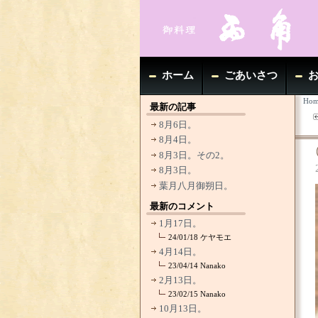
ホーム
ごあいさつ
Hom
最新の記事
8月6日。
8月4日。
8月3日。その2。
8月3日。
葉月八月御朔日。
最新のコメント
1月17日。
24/01/18
ケヤモエ
4月14日。
23/04/14
Nanako
2月13日。
23/02/15
Nanako
10月13日。