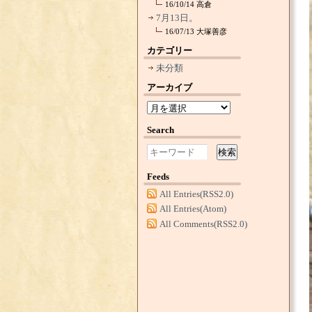
16/10/14
高倉
7月13日。
16/07/13
大塚善彦
カテゴリー
未分類
アーカイブ
Search
検索
Feeds
All Entries(RSS2.0)
All Entries(Atom)
All Comments(RSS2.0)