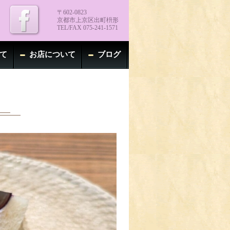
〒602-0823
京都市上京区出町枡形
TEL/FAX 075-241-1571
て
お店について
ブログ