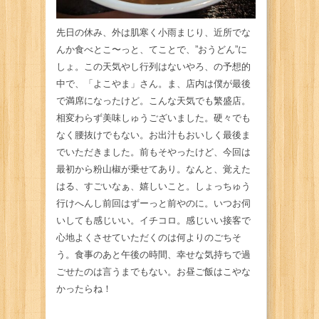
先日の休み、外は肌寒く小雨まじり、近所でな
んか食べとこ〜っと、てことで、”おうどん”に
しょ。この天気やし行列はないやろ、の予想的
中で、「よこやま」さん。ま、店内は僕が最後
で満席になったけど。こんな天気でも繁盛店。
相変わらず美味しゅうございました。硬々でも
なく腰抜けでもない。お出汁もおいしく最後ま
でいただきました。前もそやったけど、今回は
最初から粉山椒が乗せてあり。なんと、覚えた
はる、すごいなぁ、嬉しいこと。しょっちゅう
行けへんし前回はずーっと前やのに。いつお伺
いしても感じいい。イチコロ。感じいい接客で
心地よくさせていただくのは何よりのごちそ
う。食事のあと午後の時間、幸せな気持ちで過
ごせたのは言うまでもない。お昼ご飯はこやな
かったらね！