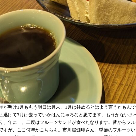
年が明け1月ももう明日は月末。1月は往ぬるとはよう言うたもんで
は逃げて3月は去っていかはんにゃろなと思てます。もうかないま
り、年に一、二度はフルーツサンドが食べたなります。昔からフル
ですが、ここ何年かこちらも。市川屋珈琲さん。季節のフルーツい