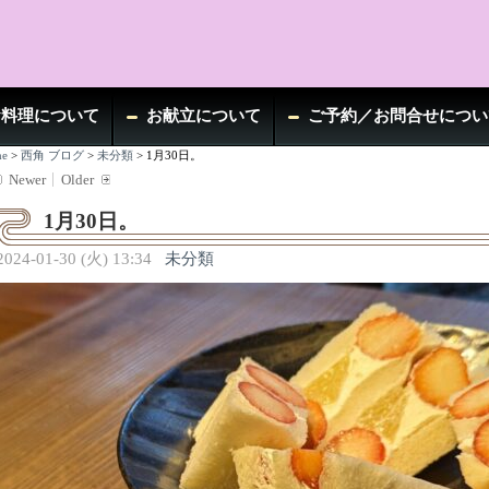
お料理について
お献立について
ご予約／お問合せについ
e
>
西角 ブログ
>
未分類
>
1月30日。
Newer
Older
1月30日。
2024-01-30 (火) 13:34
未分類