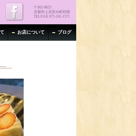
〒602-0823
京都市上京区出町枡形
TEL/FAX 075-241-1571
て
お店について
ブログ