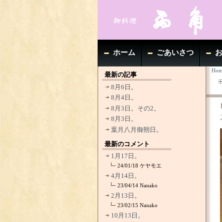
ホーム
ごあいさつ
Hom
最新の記事
8月6日。
8月4日。
8月3日。その2。
8月3日。
葉月八月御朔日。
最新のコメント
1月17日。
24/01/18
ケヤモエ
4月14日。
23/04/14
Nanako
2月13日。
23/02/15
Nanako
10月13日。