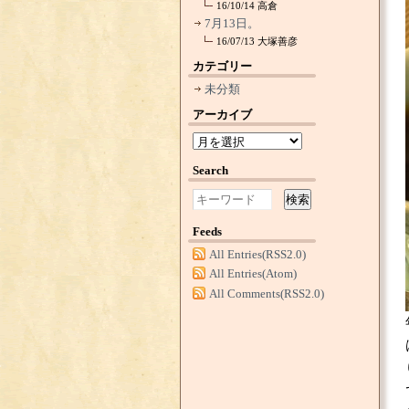
16/10/14
高倉
7月13日。
16/07/13
大塚善彦
カテゴリー
未分類
アーカイブ
Search
検索
Feeds
All Entries(RSS2.0)
All Entries(Atom)
All Comments(RSS2.0)