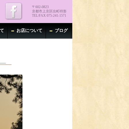
〒602-0823
京都市上京区出町枡形
TEL/FAX 075-241-1571
て
お店について
ブログ