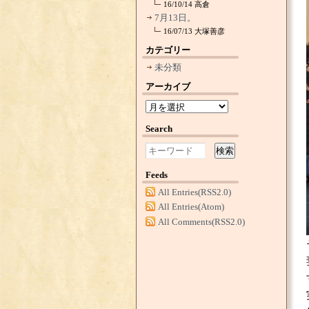
16/10/14
高倉
7月13日。
16/07/13
大塚善彦
カテゴリー
未分類
アーカイブ
Search
検索
Feeds
All Entries(RSS2.0)
All Entries(Atom)
All Comments(RSS2.0)