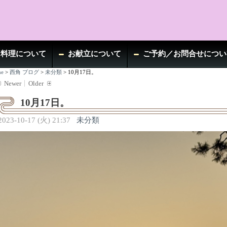
お料理について
お献立について
ご予約／お問合せについ
e
>
西角 ブログ
>
未分類
>
10月17日。
Newer
Older
10月17日。
2023-10-17 (火) 21:37
未分類