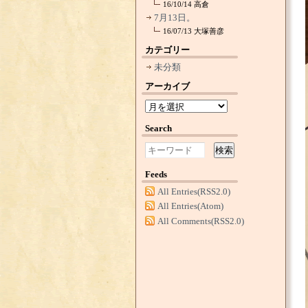
16/10/14
高倉
7月13日。
16/07/13
大塚善彦
カテゴリー
未分類
アーカイブ
Search
検索
Feeds
All Entries(RSS2.0)
All Entries(Atom)
All Comments(RSS2.0)