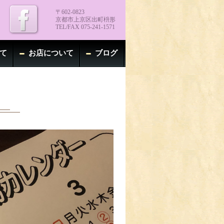
〒602-0823
京都市上京区出町枡形
TEL/FAX 075-241-1571
て
お店について
ブログ