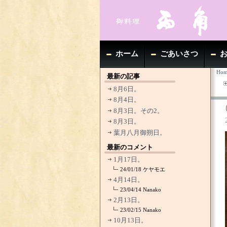
ホーム
ごあいさつ
Hom
最新の記事
8月6日。
8月4日。
8月3日。その2。
8月3日。
葉月八月御朔日。
最新のコメント
1月17日。
24/01/18
ケヤモエ
4月14日。
23/04/14
Nanako
2月13日。
23/02/15
Nanako
10月13日。