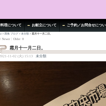
お料理について
お献立について
ご予約／お問合せについ
e
>
西角 ブログ
>
未分類
>
霜月十一月二日。
Newer
Older
霜月十一月二日。
2021-11-02 (火) 15:13
未分類