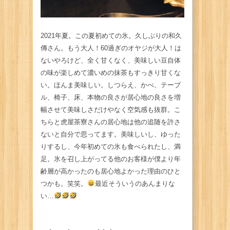
2021年夏。この夏初めての氷。久しぶりの和久
傳さん。もう大人！60過ぎのオヤジが大人！は
ないやろけど、全く甘くなく、美味しい豆自体
の味が楽しめて濃いめの抹茶もすっきり甘くな
い。ほんま美味しい。しつらえ、かべ、テーブ
ル、椅子、床、本物の良さが居心地の良さを増
幅させて美味しさだけやなく空気感も抜群。こ
ちらと虎屋茶寮さんの居心地は他の追随を許さ
ないと自分で思ってます。美味しいし、ゆった
りするし、今年初めての氷も食べられたし、満
足。氷を召し上がってる他のお客様が僕より年
齢層が高かったのも居心地よかった理由のひと
つかも。笑笑。
最近そういうのあんまりな
い…