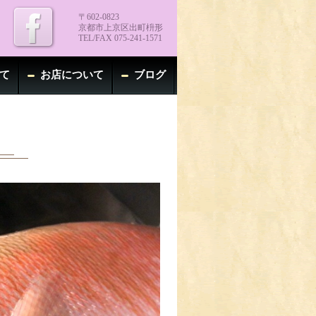
〒602-0823
京都市上京区出町枡形
TEL/FAX 075-241-1571
て
お店について
ブログ