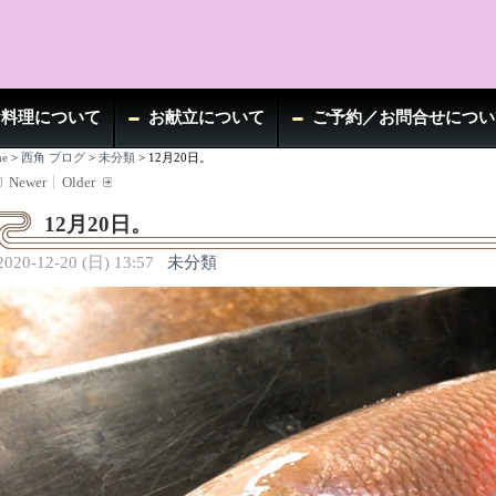
お料理について
お献立について
ご予約／お問合せについ
e
>
西角 ブログ
>
未分類
>
12月20日。
Newer
Older
12月20日。
2020-12-20 (日) 13:57
未分類