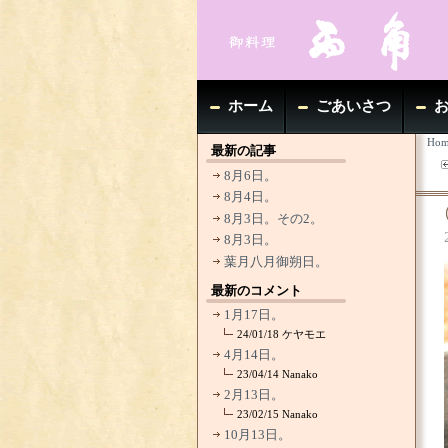
ホーム
ごあいさつ
Hom
最新の記事
8月6日。
8月4日。
8月3日。その2。
8月3日。
葉月八月御朔日。
最新のコメント
1月17日。
24/01/18
ケヤモエ
4月14日。
23/04/14
Nanako
2月13日。
23/02/15
Nanako
10月13日。