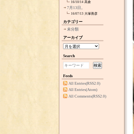
16/10/14
高倉
7月13日。
16/07/13
大塚善彦
カテゴリー
未分類
アーカイブ
Search
検索
Feeds
All Entries(RSS2.0)
All Entries(Atom)
All Comments(RSS2.0)