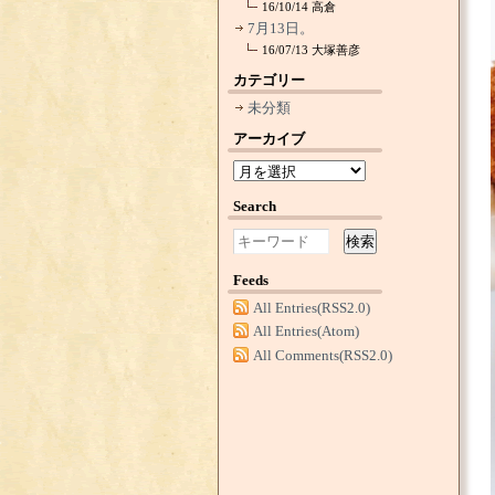
16/10/14
高倉
7月13日。
16/07/13
大塚善彦
カテゴリー
未分類
アーカイブ
Search
検索
Feeds
All Entries(RSS2.0)
All Entries(Atom)
All Comments(RSS2.0)