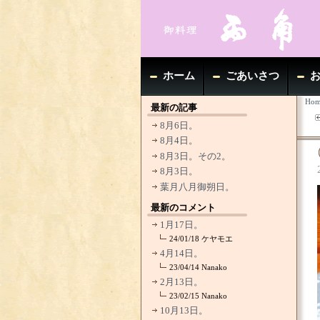
ホーム
ごあいさつ
Hom
最新の記事
8月6日。
8月4日。
8月3日。その2。
8月3日。
葉月八月御朔日。
最新のコメント
1月17日。
24/01/18
ケヤモエ
4月14日。
23/04/14
Nanako
2月13日。
23/02/15
Nanako
10月13日。