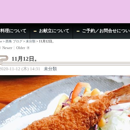
お料理について
お献立について
ご予約／お問合せについ
e
>
西角 ブログ
>
未分類
>
11月12日。
Newer
Older
11月12日。
2020-11-12 (木) 14:31
未分類