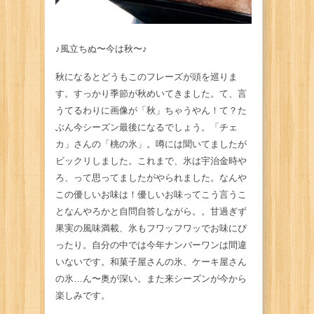
♪風立ちぬ〜今は秋〜♪
秋になるとどうもこのフレーズが頭を巡りま
す。すっかり季節が秋めいてきました。て、言
うてるわりに画像が「秋」ちゃうやん！て？た
ぶん今シーズン最後になるでしょう。「チェ
カ」さんの「桃の氷」。噂には聞いてましたが
ビックリしました。これまで、氷は宇治金時や
ろ、って思ってましたがやられました。なんや
この優しいお味は！優しいお味ってこう言うこ
となんやろかと自問自答しながら。。甘過ぎず
果実の風味満載、氷もフワッフワッでお味にぴ
ったり。自分の中では今年ナンバーワンは間違
いないです。和菓子屋さんの氷、ケーキ屋さん
の氷…ん〜奥が深い。また来シーズンが今から
楽しみです。