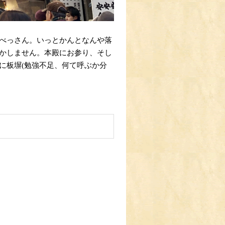
べっさん。いっとかんとなんや落
かしません。本殿にお参り、そし
に板塀(勉強不足、何て呼ぶか分