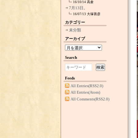
16/10/14
高倉
7月13日。
16/07/13
大塚善彦
カテゴリー
未分類
アーカイブ
Search
検索
Feeds
All Entries(RSS2.0)
All Entries(Atom)
All Comments(RSS2.0)