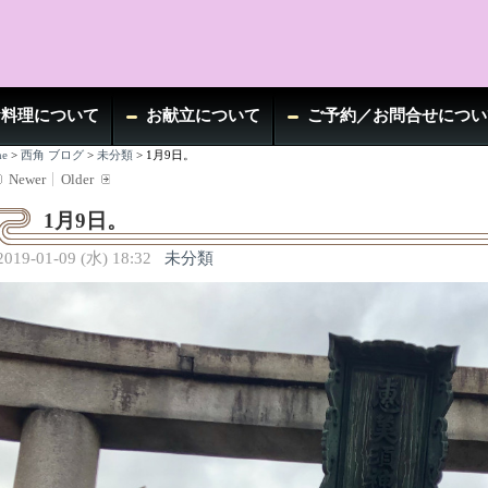
お料理について
お献立について
ご予約／お問合せについ
e
>
西角 ブログ
>
未分類
>
1月9日。
Newer
Older
1月9日。
2019-01-09 (水) 18:32
未分類