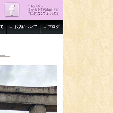
〒602-0823
京都市上京区出町枡形
TEL/FAX 075-241-1571
て
お店について
ブログ