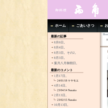
ホーム
ごあいさつ
Hom
最新の記事
8月6日。
8月4日。
8月3日。その2。
8月3日。
葉月八月御朔日。
最新のコメント
1月17日。
24/01/18
ケヤモエ
4月14日。
23/04/14
Nanako
2月13日。
23/02/15
Nanako
10月13日。