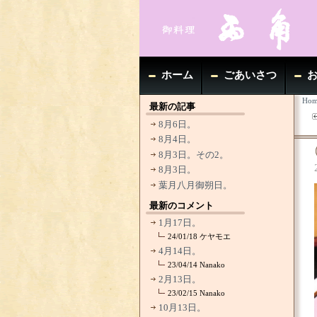
ホーム
ごあいさつ
Hom
最新の記事
8月6日。
8月4日。
8月3日。その2。
8月3日。
葉月八月御朔日。
最新のコメント
1月17日。
24/01/18
ケヤモエ
4月14日。
23/04/14
Nanako
2月13日。
23/02/15
Nanako
10月13日。