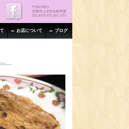
〒602-0823
京都市上京区出町枡形
TEL/FAX 075-241-1571
て
お店について
ブログ