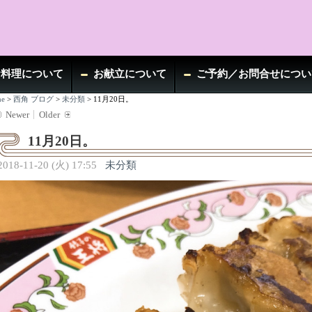
お料理について
お献立について
ご予約／お問合せについ
e
>
西角 ブログ
>
未分類
>
11月20日。
Newer
Older
11月20日。
2018-11-20 (火) 17:55
未分類