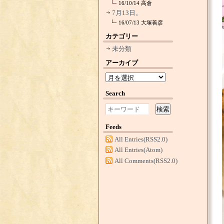
16/10/14
高倉
7月13日。
16/07/13
大塚善彦
カテゴリー
未分類
アーカイブ
Search
検索
Feeds
All Entries(RSS2.0)
All Entries(Atom)
All Comments(RSS2.0)