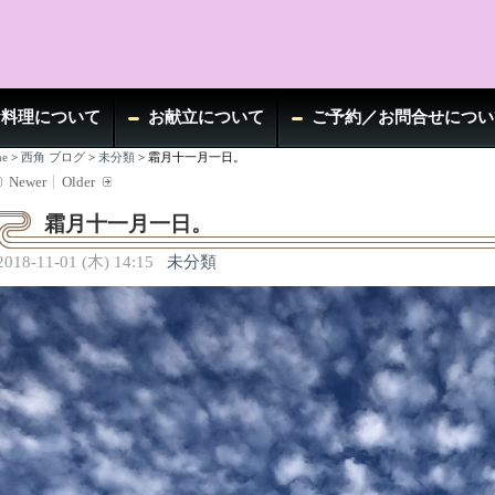
お料理について
お献立について
ご予約／お問合せについ
e
>
西角 ブログ
>
未分類
>
霜月十一月一日。
Newer
Older
霜月十一月一日。
2018-11-01 (木) 14:15
未分類