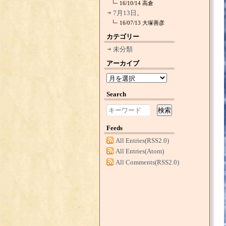
16/10/14
高倉
7月13日。
16/07/13
大塚善彦
カテゴリー
未分類
アーカイブ
Search
検索
Feeds
All Entries(RSS2.0)
All Entries(Atom)
All Comments(RSS2.0)