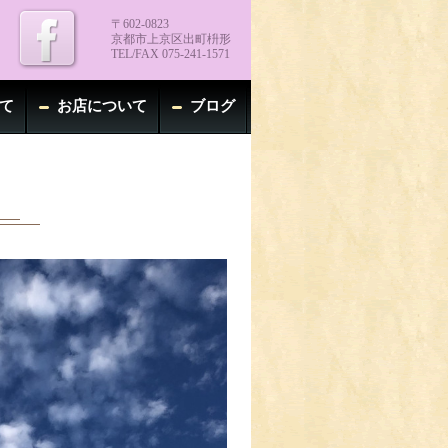
〒602-0823
京都市上京区出町枡形
TEL/FAX 075-241-1571
て
お店について
ブログ