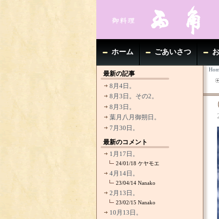
ホーム
ごあいさつ
Hom
最新の記事
8月4日。
8月3日。その2。
8月3日。
葉月八月御朔日。
7月30日。
最新のコメント
1月17日。
24/01/18
ケヤモエ
4月14日。
23/04/14
Nanako
2月13日。
23/02/15
Nanako
10月13日。