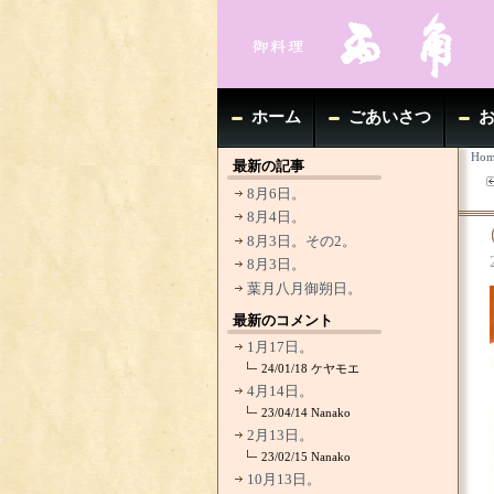
ホーム
ごあいさつ
Hom
最新の記事
8月6日。
8月4日。
8月3日。その2。
8月3日。
葉月八月御朔日。
最新のコメント
1月17日。
24/01/18
ケヤモエ
4月14日。
23/04/14
Nanako
2月13日。
23/02/15
Nanako
10月13日。