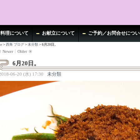
お料理について
お献立について
ご予約／お問合せについ
e
>
西角 ブログ
>
未分類
>
6月20日。
Newer
Older
6月20日。
2018-06-20 (水) 17:30
未分類