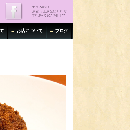
〒602-0823
京都市上京区出町枡形
TEL/FAX 075-241-1571
て
お店について
ブログ