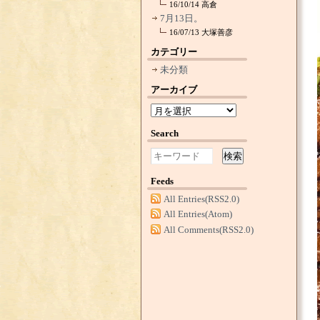
16/10/14
高倉
7月13日。
16/07/13
大塚善彦
カテゴリー
未分類
アーカイブ
Search
検索
Feeds
All Entries(RSS2.0)
All Entries(Atom)
All Comments(RSS2.0)