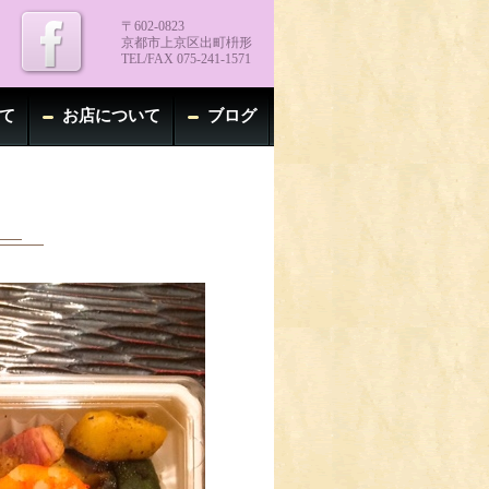
〒602-0823
京都市上京区出町枡形
TEL/FAX 075-241-1571
て
お店について
ブログ