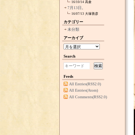
16/10/14
高倉
7月13日。
16/07/13
大塚善彦
カテゴリー
未分類
アーカイブ
Search
検索
Feeds
All Entries(RSS2.0)
All Entries(Atom)
All Comments(RSS2.0)