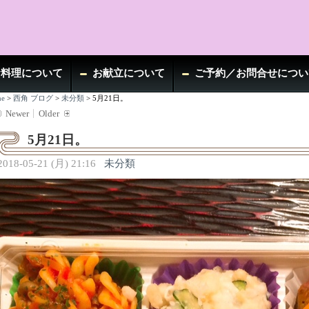
お料理について
お献立について
ご予約／お問合せについ
e
>
西角 ブログ
>
未分類
>
5月21日。
Newer
Older
5月21日。
2018-05-21 (月) 21:16
未分類