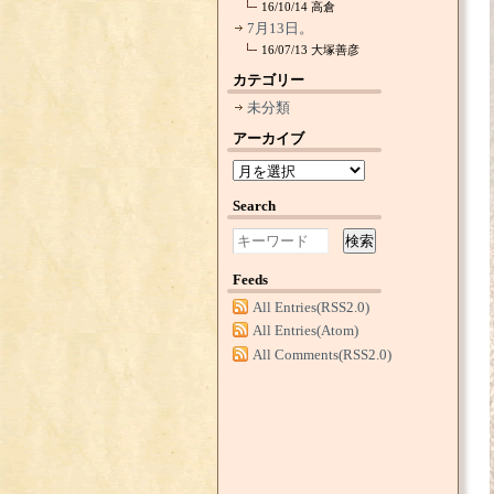
16/10/14
高倉
7月13日。
16/07/13
大塚善彦
カテゴリー
未分類
アーカイブ
Search
検索
Feeds
All Entries(RSS2.0)
All Entries(Atom)
All Comments(RSS2.0)