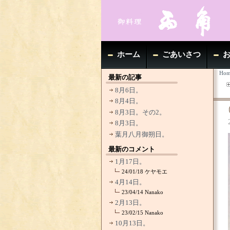
ホーム
ごあいさつ
Hom
最新の記事
8月6日。
8月4日。
8月3日。その2。
8月3日。
葉月八月御朔日。
最新のコメント
1月17日。
24/01/18
ケヤモエ
4月14日。
23/04/14
Nanako
2月13日。
23/02/15
Nanako
10月13日。