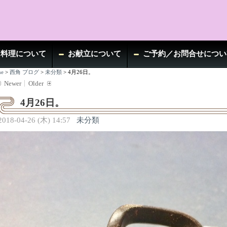
お料理について
お献立について
ご予約／お問合せについ
e
>
西角 ブログ
>
未分類
>
4月26日。
Newer
Older
4月26日。
2018-04-26 (木) 14:57
未分類