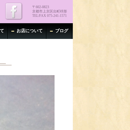
〒602-0823
京都市上京区出町枡形
TEL/FAX 075-241-1571
て
お店について
ブログ