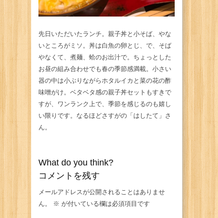
先日いただいたランチ。親子丼と小そば、やな
いところがミソ。丼は白魚の卵とじ、で、そば
やなくて、煮麺、蛤のお出汁で。ちょっとした
お昼の組み合わせでも春の季節感満載。小さい
器の中は小ぶりながらホタルイカと菜の花の酢
味噌がけ。ベタベタ感の親子丼セットもすきで
すが、ワンランク上で、季節を感じるのも嬉し
い限りです。なるほどさすがの「はしたて」さ
ん。
What do you think?
コメントを残す
メールアドレスが公開されることはありませ
ん。
※
が付いている欄は必須項目です