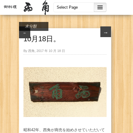
未分類
→
←
10月18日。
By 西角, 2017 年 10 月 18 日
昭和42年、西角が商売を始めさせていただいて