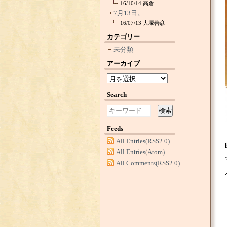
16/10/14
高倉
7月13日。
16/07/13
大塚善彦
カテゴリー
未分類
アーカイブ
Search
検索
Feeds
All Entries(RSS2.0)
All Entries(Atom)
All Comments(RSS2.0)