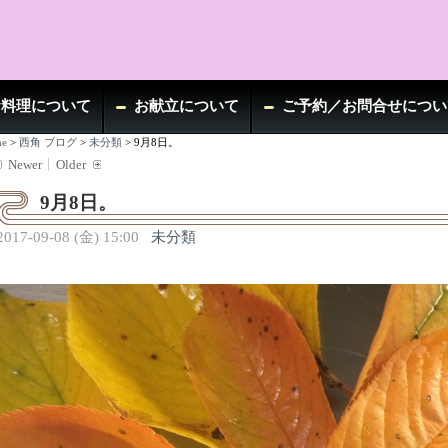
お料理について
お献立について
ご予約／お問合せについ
e
>
西角 ブログ
>
未分類
>
9月8日。
Newer
Older
9月8日。
2017-09-08 (金) 15:00
未分類