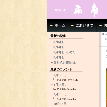
ホーム
ごあいさつ
Hom
最新の記事
8月6日。
8月4日。
8月3日。その2。
8月3日。
葉月八月御朔日。
最新のコメント
1月17日。
24/01/18
ケヤモエ
4月14日。
23/04/14
Nanako
2月13日。
23/02/15
Nanako
10月13日。