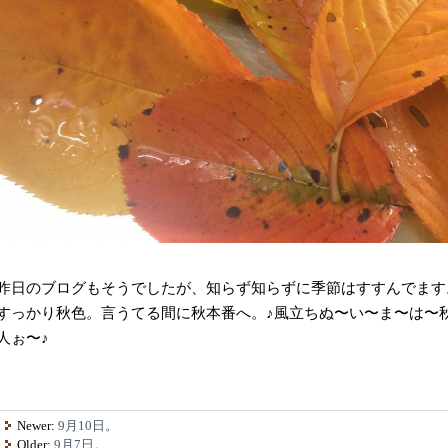
昨日のブログもそうでしたが、知らず知らずに季節はすすんでます
すっかり秋色。言うてる間に秋本番へ。♪風立ちぬ〜い〜ま〜は〜
人ぉ〜♪
Newer:
9月10日。
Older:
9月7日。