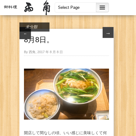
未分類
→
←
8月8日。
By 西角, 2017 年 8 月 8 日
開店して間なしの頃、いい感じに美味しくて何