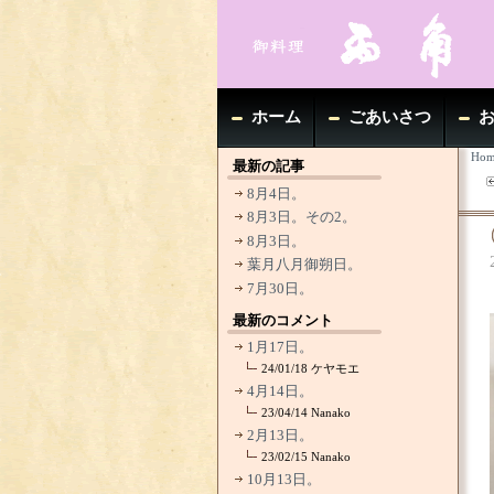
ホーム
ごあいさつ
Hom
最新の記事
8月4日。
8月3日。その2。
8月3日。
葉月八月御朔日。
7月30日。
最新のコメント
1月17日。
24/01/18
ケヤモエ
4月14日。
23/04/14
Nanako
2月13日。
23/02/15
Nanako
10月13日。