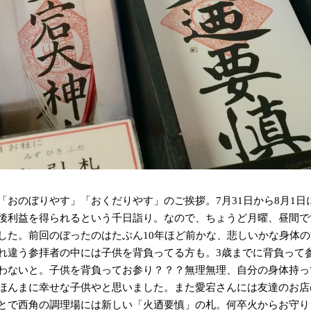
「おのぼりやす」「おくだりやす」のご挨拶。7月31日から8月1
後利益を得られるという千日詣り。なので、ちょうど月曜、昼間で
した。前回のぼったのはたぶん10年ほど前かな、悲しいかな身体の
れ違う参拝者の中には子供を背負ってる方も。3歳までに背負って
わないと。子供を背負ってお参り？？？無理無理、自分の身体持っ
ほんまに幸せな子供やと思いました。また愛宕さんには友達のお店
とで西角の調理場には新しい「火迺要慎」の札。何卒火からお守り