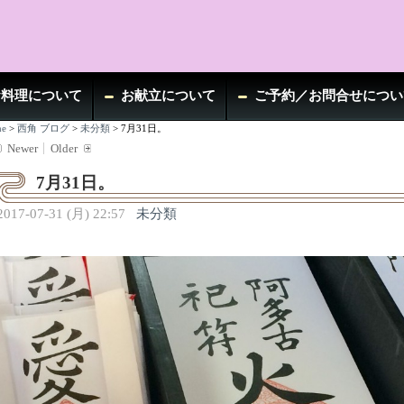
お料理について
お献立について
ご予約／お問合せについ
e
>
西角 ブログ
>
未分類
>
7月31日。
Newer
Older
7月31日。
2017-07-31 (月) 22:57
未分類