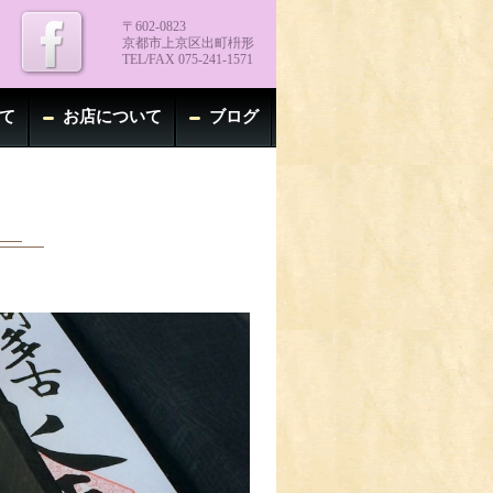
〒602-0823
京都市上京区出町枡形
TEL/FAX 075-241-1571
て
お店について
ブログ