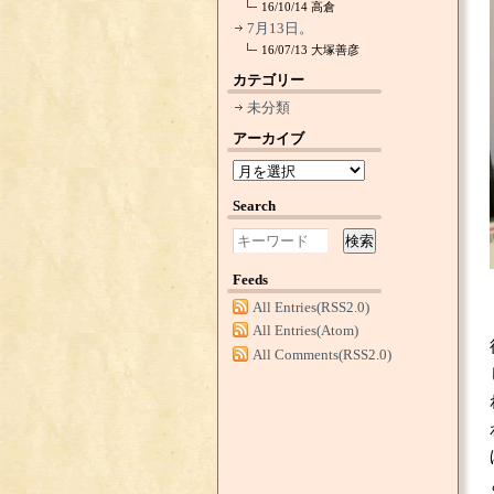
16/10/14
高倉
7月13日。
16/07/13
大塚善彦
カテゴリー
未分類
アーカイブ
Search
検索
Feeds
All Entries(RSS2.0)
All Entries(Atom)
All Comments(RSS2.0)