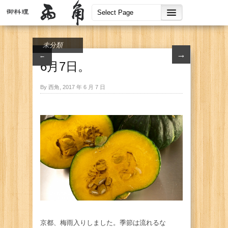
未分類
→
←
6月7日。
By 西角, 2017 年 6 月 7 日
京都、梅雨入りしました。季節は流れるな