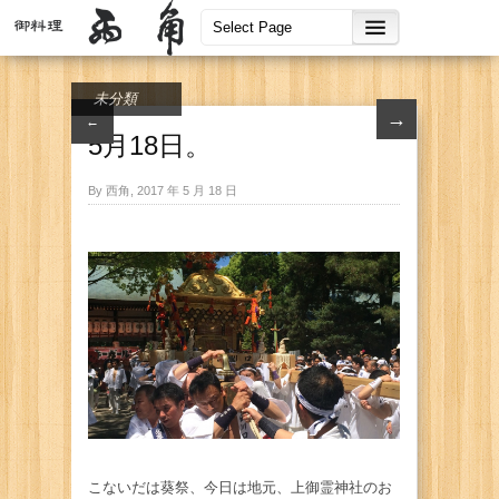
未分類
→
←
5月18日。
By 西角, 2017 年 5 月 18 日
こないだは葵祭、今日は地元、上御霊神社のお