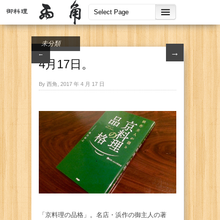
未分類
→
←
4月17日。
By 西角, 2017 年 4 月 17 日
「京料理の品格」。名店・浜作の御主人の著