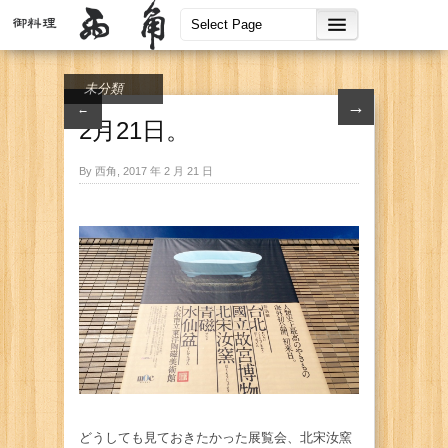
未分類
→
←
2月21日。
By 西角, 2017 年 2 月 21 日
どうしても見ておきたかった展覧会、北宋汝窯