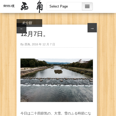
未分類
→
←
12月7日。
By 西角, 2016 年 12 月 7 日
今日は二十四節気の、大雪。雪のふる時節にな