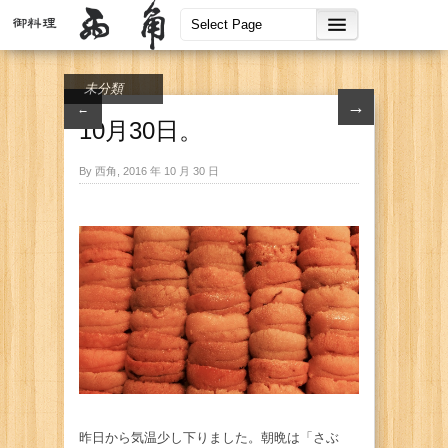
未分類
→
←
10月30日。
By 西角, 2016 年 10 月 30 日
昨日から気温少し下りました。朝晩は「さぶ