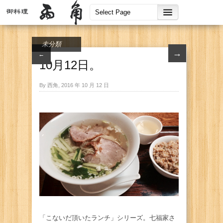
未分類
→
←
10月12日。
By 西角, 2016 年 10 月 12 日
「こないだ頂いたランチ」シリーズ。七福家さ